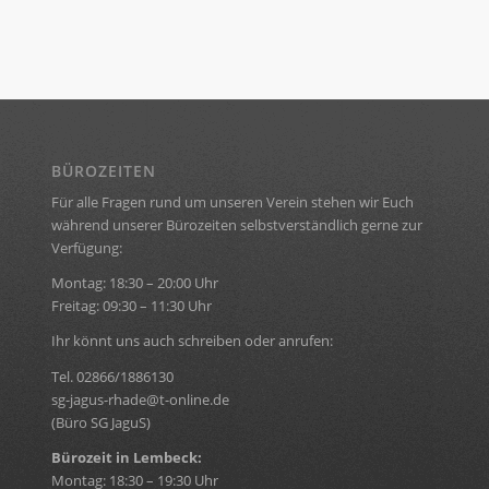
BÜROZEITEN
Für alle Fragen rund um unseren Verein stehen wir Euch
während unserer Bürozeiten selbstverständlich gerne zur
Verfügung:
Montag: 18:30 – 20:00 Uhr
Freitag: 09:30 – 11:30 Uhr
Ihr könnt uns auch schreiben oder anrufen:
Tel. 02866/1886130
sg-jagus-rhade@t-online.de
(Büro SG JaguS)
Bürozeit in Lembeck:
Montag: 18:30 – 19:30 Uhr