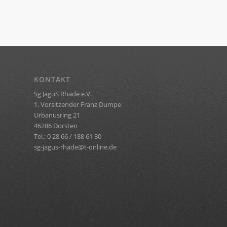
KONTAKT
Sg JaguS Rhade e.V.
1. Vorsitzender Franz Dumpe
Urbanusring 21
46286 Dorsten
Tel.: 0 28 66 / 188 61 30
sg-jagus-rhade@t-online.de