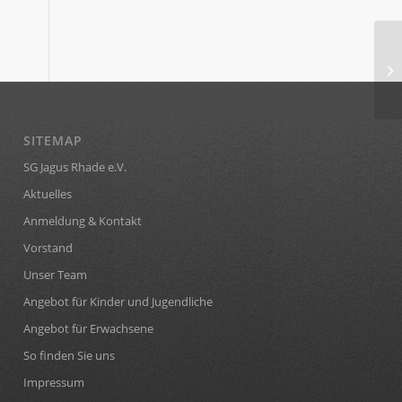
SITEMAP
SG Jagus Rhade e.V.
Aktuelles
Anmeldung & Kontakt
Vorstand
Unser Team
Angebot für Kinder und Jugendliche
Angebot für Erwachsene
So finden Sie uns
Impressum