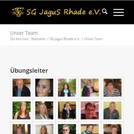
Unser Team
Du bist hier:
Startseite
/
SG Jagus Rhade e.V.
/
Unser Team
Übungsleiter