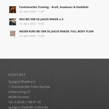
Funktionelles Training – Kraft, Ausdauer & Stabilität
24. April 2026 - 11:47
NEU BEI DER SG JAGUS RHADE e.V.
14. April 2026 - 13:42
NEUER KURS BEI DER SG JAGUS RHADE: FULL BODY FLOW
14. April 2026 - 13:00
KONTAKT
Sg JaguS Rhade e.V.
1. Vorsitzender Franz Dumpe
Urbanusring 21
46286 Dorsten
Tel.: 0 28 66 / 188 61 30
sg-jagus-rhade@t-online.de