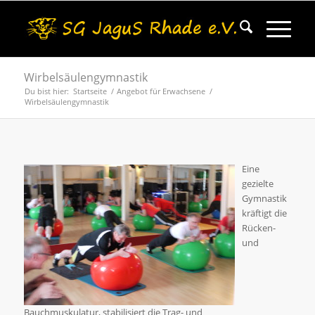
Wirbelsäulengymnastik
Du bist hier:
Startseite
/
Angebot für Erwachsene
/
Wirbelsäulengymnastik
Eine
gezielte
Gymnastik
kräftigt die
Rücken-
und
Bauchmuskulatur, stabilisiert die Trag- und