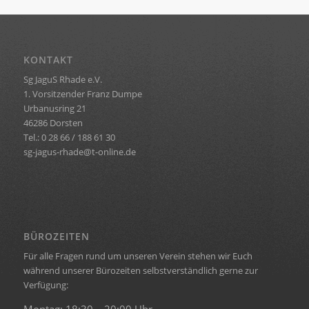
KONTAKT
Sg JaguS Rhade e.V.
1. Vorsitzender Franz Dumpe
Urbanusring 21
46286 Dorsten
Tel.: 0 28 66 / 188 61 30
sg-jagus-rhade@t-online.de
BÜROZEITEN
Für alle Fragen rund um unseren Verein stehen wir Euch
während unserer Bürozeiten selbstverständlich gerne zur
Verfügung:
Montag: 18:30 – 20:00 Uhr