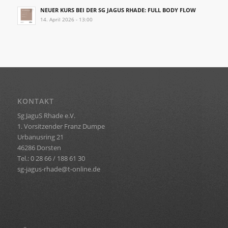
NEUER KURS BEI DER SG JAGUS RHADE: FULL BODY FLOW
14. April 2026 - 13:00
KONTAKT
Sg JaguS Rhade e.V.
1. Vorsitzender Franz Dumpe
Urbanusring 21
46286 Dorsten
Tel.: 0 28 66 / 188 61 30
sg-jagus-rhade@t-online.de