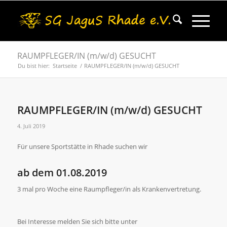
RAUMPFLEGER/IN (m/w/d) GESUCHT
Du bist hier:
Startseite
/
RAUMPFLEGER/IN (m/w/d) GESUCHT
RAUMPFLEGER/IN (m/w/d) GESUCHT
4. Juli 2019
Für unsere Sportstätte in Rhade suchen wir
ab dem 01.08.2019
3 mal pro Woche eine Raumpfleger/in als Krankenvertretung.
Bei Interesse melden Sie sich bitte unter